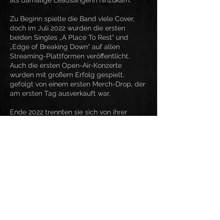
als damalige Leadsängerin hinzukam.
Zu Beginn spielte die Band viele Cover,
doch im Juli 2022 wurden die ersten
beiden Singles „A Place To Rest“ und
„Edge of Breaking Down“ auf allen
Streaming-Plattformen veröffentlicht.
Auch die ersten Open-Air-Konzerte
wurden mit großem Erfolg gespielt,
gefolgt von einem ersten Merch-Drop, der
am ersten Tag ausverkauft war.
Ende 2022 trennten sie sich von ihrer
Sängerin Sonja. Nach einer kurzen Pause
orientierten sie sich neu und starteten mit
einem neuen Line-up. Die größte
Veränderung war Konsti, der die Rolle des
neuen Hauptsängers übernahm.
Während 2023 und 2024 hauptsächlich
hinter den Kulissen gearbeitet und
mehrere neue Singles veröffentlicht
wurden, beginnt 2025 ein neues Kapitel für
die Band. Mit dem neuen Bassisten Luca