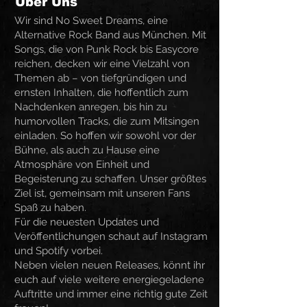
Über Uns
Wir sind No Sweet Dreams, eine
Alternative Rock Band aus München. Mit
Songs, die von Punk Rock bis Easycore
reichen, decken wir eine Vielzahl von
Themen ab – von tiefgründigen und
ernsten Inhalten, die hoffentlich zum
Nachdenken anregen, bis hin zu
humorvollen Tracks, die zum Mitsingen
einladen. So hoffen wir sowohl vor der
Bühne, als auch zu Hause eine
Atmosphäre von Einheit und
Begeisterung zu schaffen. Unser größtes
Ziel ist, gemeinsam mit unseren Fans
Spaß zu haben.
Für die neuesten Updates und
Veröffentlichungen schaut auf Instagram
und Spotify vorbei.
Neben vielen neuen Releases, könnt ihr
euch auf viele weitere energiegeladene
Auftritte und immer eine richtig gute Zeit