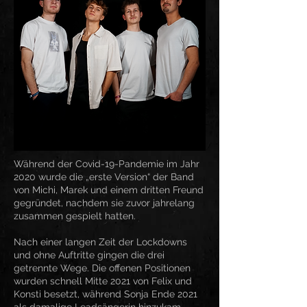
Während der Covid-19-Pandemie im Jahr
2020 wurde die „erste Version“ der Band
von Michi, Marek und einem dritten Freund
gegründet, nachdem sie zuvor jahrelang
zusammen gespielt hatten.
Nach einer langen Zeit der Lockdowns
und ohne Auftritte gingen die drei
getrennte Wege. Die offenen Positionen
wurden schnell Mitte 2021 von Felix und
Konsti besetzt, während Sonja Ende 2021