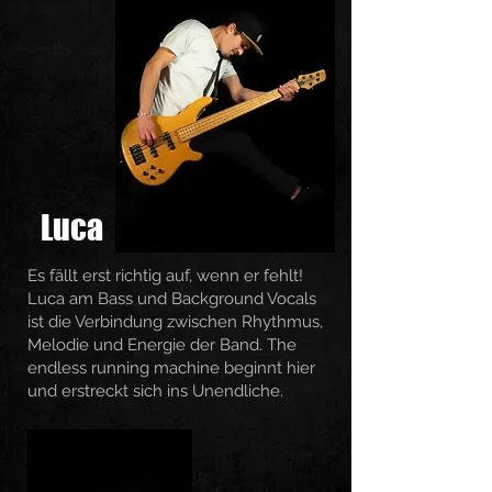
Luca
Es fällt erst richtig auf, wenn er fehlt!
Luca am Bass und Background Vocals
ist die Verbindung zwischen Rhythmus,
Melodie und Energie der Band. The
endless running machine beginnt hier
und erstreckt sich ins Unendliche.